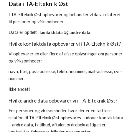
Data
 i
TA-Elteknik Øst
I 
TA-Elteknik Øst
 opbevarer og behandler vi data relateret 
til personer og virksomheder.
Data er opdelt i 
 og 
.
kontaktdata
andre data
Hvilke kontaktdata opbevarer vi i 
TA-Elteknik Øst
?
Vi opbevarer en eller flere af disse oplysninger om personer 
og virksomheder:
navn, titel, post-adresse, telefonnummer, mail-adresse, 
cvr-
nummer
.
Ikke andet!
Hvilke andre data opbevarer vi i 
TA-Elteknik Øst
?
For personer og virksomheder, hvor der er en tættere 
relation til 
TA-Elteknik Øst
 opbevares - udover kontaktdata 
-  andre data, fx tilbud, aftaler, ordrebekræftigelser, 
kontrakter, fakturaer, billeder og rapporter.