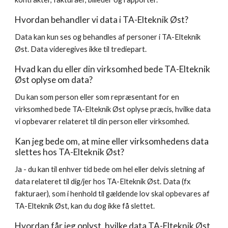
Hvordan behandler vi data i 
TA-Elteknik Øst
?
Data kan kun ses og behandles af personer i 
TA-Elteknik 
Øst
. Data videregives ikke til trediepart.
Hvad kan du eller din virksomhed bede 
TA-Elteknik 
Øst 
oplyse om data?
Du kan som person eller som repræsentant for en 
virksomhed bede 
TA-Elteknik Øst
 oplyse præcis, hvilke data 
vi opbevarer relateret til din person eller virksomhed.
Kan jeg bede om, at mine eller virksomhedens data 
slettes hos 
TA-Elteknik Øst
?
Ja - du kan til enhver tid bede om hel eller delvis sletning af 
data relateret til dig/jer hos 
TA-Elteknik Øst
. Data (fx 
fakturaer), som i henhold til gældende lov skal opbevares af 
TA-Elteknik Øst
, kan du dog ikke få slettet.
Hvordan får jeg oplyst, hvilke data 
TA-Elteknik Øst