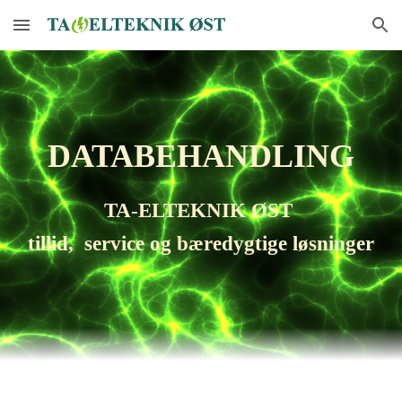
Skip to main content
Skip to navigation
DATABEHANDLING
TA-ELTEKNIK ØST
tillid,  
service og bæredygtige løsninger