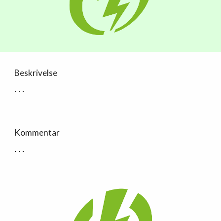
Beskrivelse
. . .
Kommentar
. . .